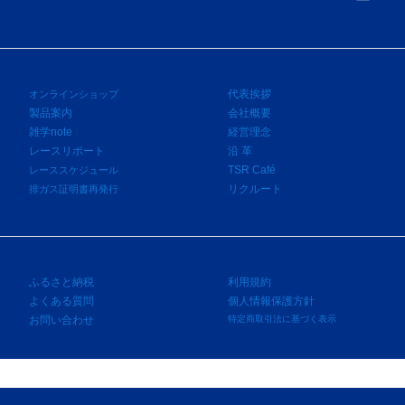
代表挨拶
オンラインショップ
製品案内
会社概要
雑学note
経営理念
レースリポート
沿 革
TSR Café
レーススケジュール
リクルート
排ガス証明書再発行
ふるさと納税
利用規約
よくある質問
個人情報保護方針
お問い合わせ
特定商取引法に基づく表示