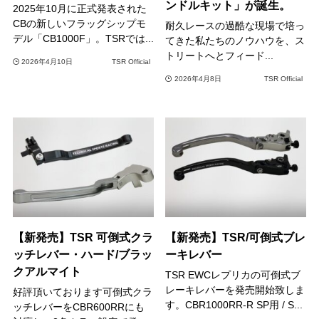
ンドルキット」が誕生。
2025年10月に正式発表された
CBの新しいフラッグシップモ
耐久レースの過酷な現場で培っ
デル「CB1000F」。TSRでは...
てきた私たちのノウハウを、ス
トリートへとフィード...
2026年4月10日
TSR Official
2026年4月8日
TSR Official
【新発売】TSR 可倒式クラ
【新発売】TSR/可倒式ブレ
ッチレバー・ハード/ブラッ
ーキレバー
クアルマイト
TSR EWCレプリカの可倒式ブ
レーキレバーを発売開始致しま
好評頂いております可倒式クラ
す。CBR1000RR-R SP用 / S...
ッチレバーをCBR600RRにも