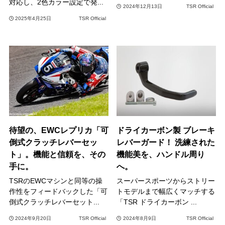
対応し、2色カラー設定で発...
2024年12月13日
TSR Official
2025年4月25日
TSR Official
待望の、EWCレプリカ「可
ドライカーボン製 ブレーキ
倒式クラッチレバーセッ
レバーガード！ 洗練された
ト」。機能と信頼を、その
機能美を、ハンドル周り
手に。
へ。
TSRのEWCマシンと同等の操
スーパースポーツからストリー
作性をフィードバックした「可
トモデルまで幅広くマッチする
倒式クラッチレバーセット...
「TSR ドライカーボン ...
2024年9月20日
TSR Official
2024年8月9日
TSR Official