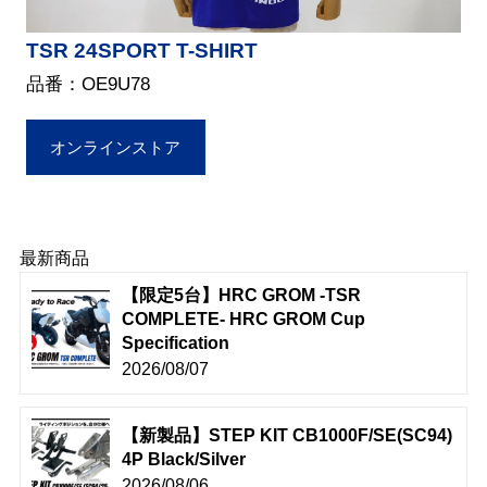
TSR 24SPORT T-SHIRT
品番：OE9U78
オンラインストア
最新商品
【限定5台】HRC GROM -TSR
COMPLETE- HRC GROM Cup
Specification
2026/08/07
【新製品】STEP KIT CB1000F/SE(SC94)
4P Black/Silver
2026/08/06