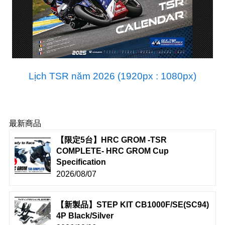
Lịch TSR năm 2026 (1920px : 1080px)
最新商品
【限定5台】HRC GROM -TSR
COMPLETE- HRC GROM Cup
Specification
2026/08/07
【新製品】STEP KIT CB1000F/SE(SC94)
4P Black/Silver