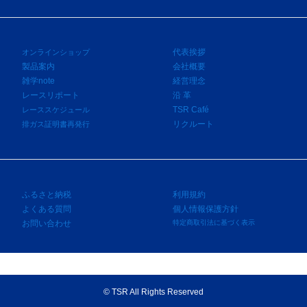
代表挨拶
オンラインショップ
製品案内
会社概要
雑学note
経営理念
レースリポート
沿 革
TSR Café
レーススケジュール
リクルート
排ガス証明書再発行
ふるさと納税
利用規約
よくある質問
個人情報保護方針
お問い合わせ
特定商取引法に基づく表示
©
TSR All Rights Reserved