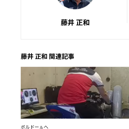
藤井 正和
藤井 正和 関連記事
ボルドーㇽへ