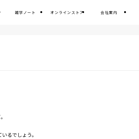
雑学ノート
オンラインストア
会社案内
２
だ。
ているでしょう。