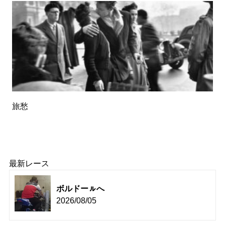
旅愁
最新レース
ボルドーㇽへ
2026/08/05