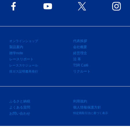
代表挨拶
オンラインショップ
製品案内
会社概要
雑学note
経営理念
レースリポート
沿 革
TSR Café
レーススケジュール
リクルート
排ガス証明書再発行
ふるさと納税
利用規約
よくある質問
個人情報保護方針
お問い合わせ
特定商取引法に基づく表示