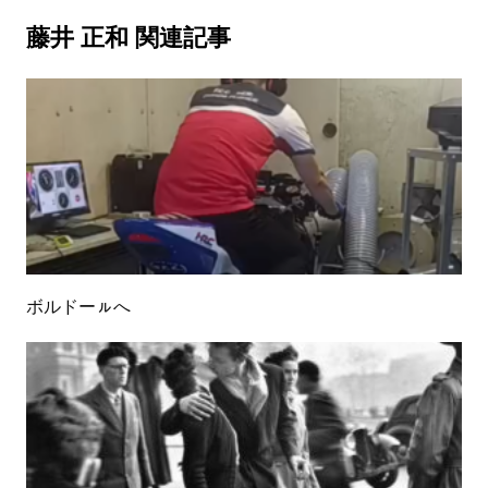
藤井 正和 関連記事
ボルドーㇽへ