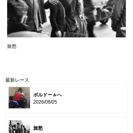
旅愁
最新レース
ボルドーㇽへ
2026/08/05
旅愁