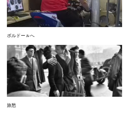
ボルドーㇽへ
旅愁