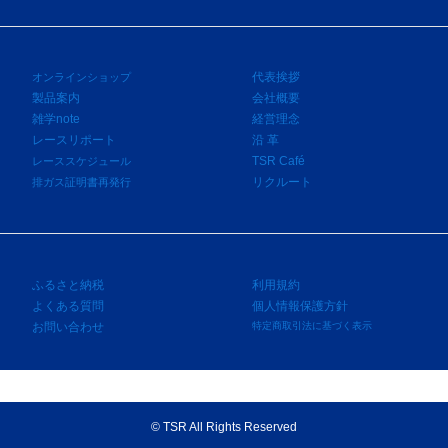
代表挨拶
オンラインショップ
製品案内
会社概要
雑学note
経営理念
レースリポート
沿 革
TSR Café
レーススケジュール
リクルート
排ガス証明書再発行
ふるさと納税
利用規約
よくある質問
個人情報保護方針
お問い合わせ
特定商取引法に基づく表示
©
TSR All Rights Reserved