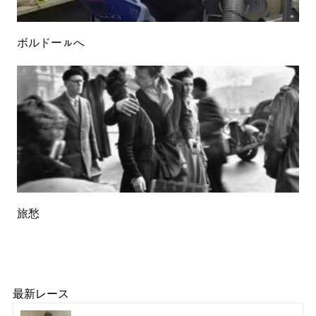
ボルドーㇽへ
旅愁
最新レース