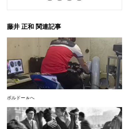
藤井 正和 関連記事
ボルドーㇽへ