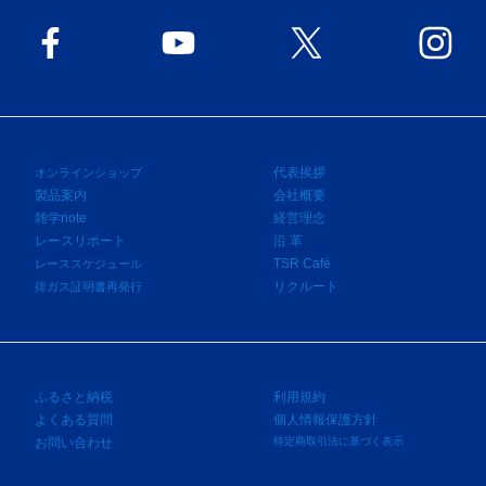
代表挨拶
オンラインショップ
製品案内
会社概要
雑学note
経営理念
レースリポート
沿 革
TSR Café
レーススケジュール
リクルート
排ガス証明書再発行
ふるさと納税
利用規約
よくある質問
個人情報保護方針
お問い合わせ
特定商取引法に基づく表示