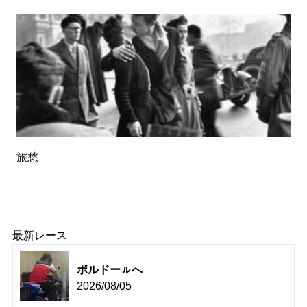
旅愁
最新レース
ボルドーㇽへ
2026/08/05