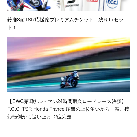
鈴鹿8耐TSR応援席プレミアムチケット 残り17セッ
ト！
【EWC第1戦 ル・マン24時間耐久ロードレース決勝】
F.C.C. TSR Honda France 序盤の上位争いから一転、接
触転倒から追い上げ12位完走