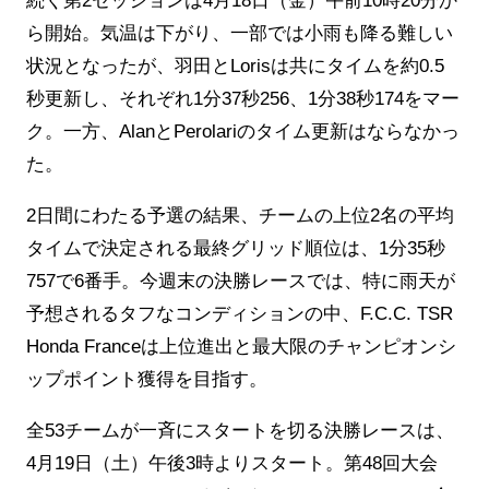
続く第2セッションは4月18日（金）午前10時20分か
ら開始。気温は下がり、一部では小雨も降る難しい
状況となったが、羽田とLorisは共にタイムを約0.5
秒更新し、それぞれ1分37秒256、1分38秒174をマー
ク。一方、AlanとPerolariのタイム更新はならなかっ
た。
2日間にわたる予選の結果、チームの上位2名の平均
タイムで決定される最終グリッド順位は、1分35秒
757で6番手。今週末の決勝レースでは、特に雨天が
予想されるタフなコンディションの中、F.C.C. TSR
Honda Franceは上位進出と最大限のチャンピオンシ
ップポイント獲得を目指す。
全53チームが一斉にスタートを切る決勝レースは、
4月19日（土）午後3時よりスタート。第48回大会