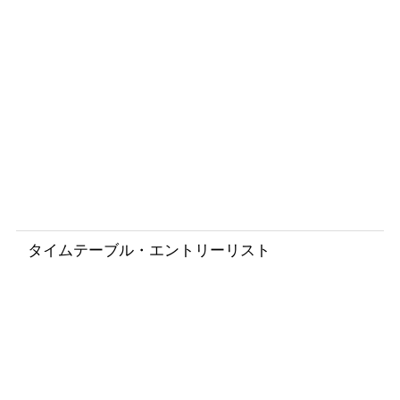
ド
レ
ー
ス
大
会
ペ
ー
ジ
タイムテーブル・エントリーリスト
T
i
m
e
t
a
b