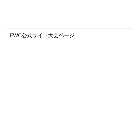
ン
ス
）
EWC公式サイト大会ページ
2
4
H
e
u
r
e
s
M
o
t
o
s