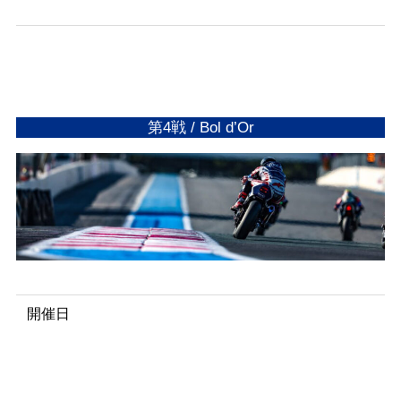
e
第4戦 / Bol d’Or
開催日
2
0
2
5