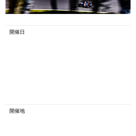
開催日
2
0
2
5
年
6
月
7
日
開催地
ス
パ
・
フ