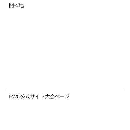
開催地
鈴
鹿
サ
ー
キ
ッ
ト
（
日
本
）
EWC公式サイト大会ページ
S
u
z
u
k