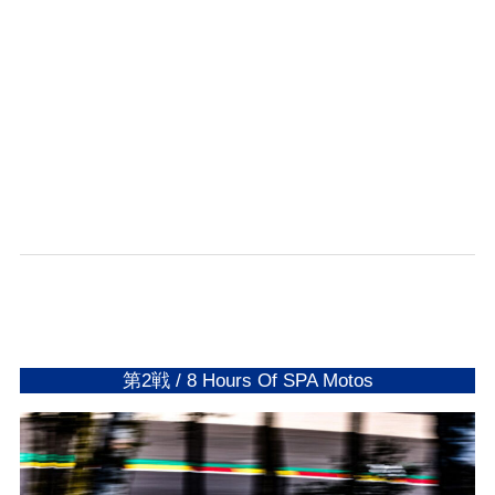
/
R
a
c
e
第2戦 / 8 Hours Of SPA Motos