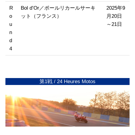
R
Bol d’Or／ポールリカールサーキ
2025年9
o
ット（フランス）
月20日
u
～21日
n
d
4
第1戦 / 24 Heures Motos