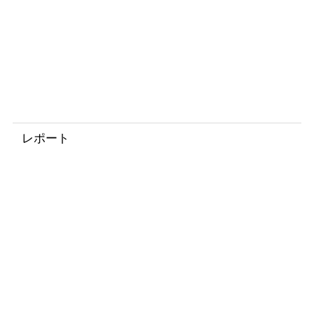
r
y
L
i
s
t
レポート
Q
u
a
l
i
f
y
i
n
g