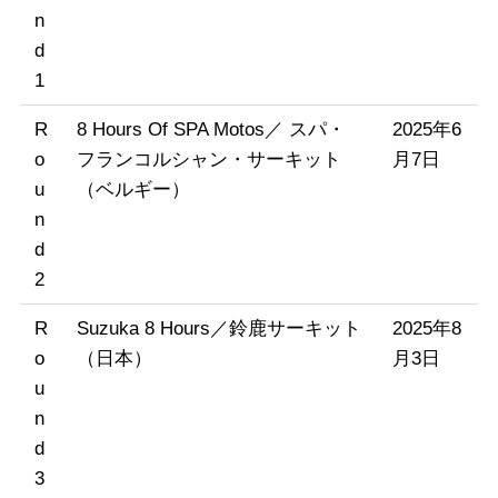
n
d
1
R
8 Hours Of SPA Motos／ スパ・
2025年6
o
フランコルシャン・サーキット
月7日
u
（ベルギー）
n
d
2
R
Suzuka 8 Hours／鈴鹿サーキット
2025年8
o
（日本）
月3日
u
n
d
3