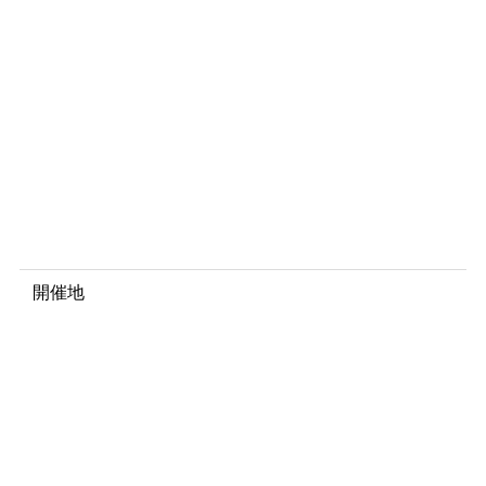
年
9
月
2
0
日
～
2
1
日
開催地
ポ
ー
ル
・
リ
カ
ー
ル