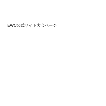
ギ
ー
）
EWC公式サイト大会ページ
8
H
o
u
r
s
O
f
S
P
A
M
o