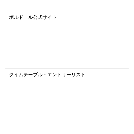
r
ボルドール公式サイト
B
O
L
D
’
O
R
タイムテーブル・エントリーリスト
T
i
m
e
t
a
b
l