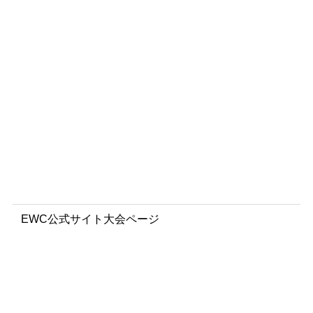
サ
ー
キ
ッ
ト
（
フ
ラ
ン
ス
）
EWC公式サイト大会ページ
B
o
l
d
’
O