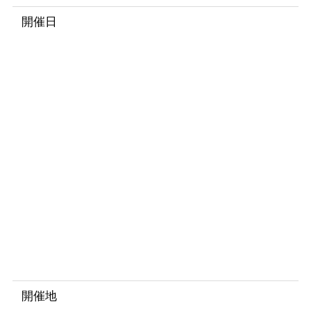
開催日
2
0
2
5
年
4
月
1
9
日
～
2
0
日
開催地
ル