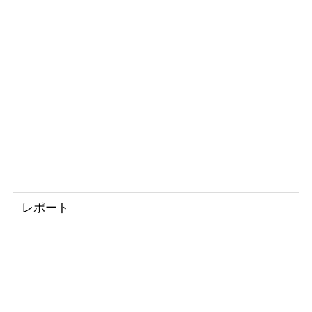
E
n
t
r
y
L
i
s
t
レポート
Q
u
a
l
i
f