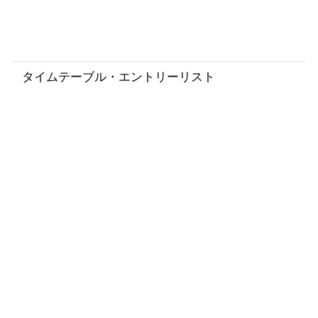
t
o
s
タイムテーブル・エントリーリスト
T
i
m
e
t
a
b
l
e
/