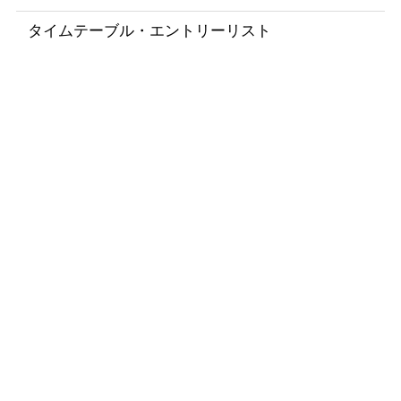
タイムテーブル・エントリーリスト
T
i
m
e
t
a
b
l
e
/
E
n
t