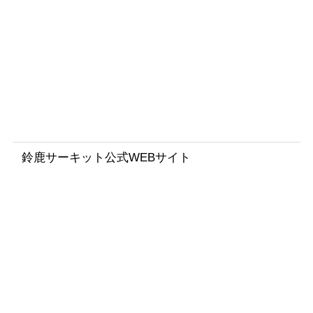
a
8
H
o
u
r
s
鈴鹿サーキット公式WEBサイト
鈴
鹿
8
時
間
耐
久
ロ
ー