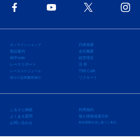
代表挨拶
オンラインショップ
製品案内
会社概要
雑学note
経営理念
レースリポート
沿 革
TSR Café
レーススケジュール
リクルート
排ガス証明書再発行
ふるさと納税
利用規約
よくある質問
個人情報保護方針
お問い合わせ
特定商取引法に基づく表示