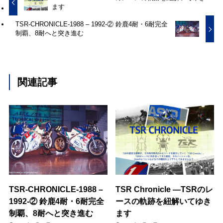
ます
TSR-CHRONICLE-1988 – 1992-② 鈴鹿4耐・6耐完全
制覇、8耐へと突き進む
関連記事
TSR-CHRONICLE-1988 –
TSR Chronicle ―TSRのレ
1992-② 鈴鹿4耐・6耐完全
ースの軌跡を紐解いてゆき
制覇、8耐へと突き進む
ます